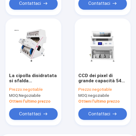
Contattaci
Contattaci
La cipolla disidratata
CCD dei pixel di
si sfalda
grande capacità 5400
selezionatore di
degli scivoli del
Prezzo:
negotiable
Prezzo:
negotiable
colore con un CCD di
selezionatore 3 di
MOQ:
Negoziabile
MOQ:
negoziabile
5400 pixel
colore del cece del
CCD di rendimento
Ottieni l'ultimo prezzo
Ottieni l'ultimo prezzo
elevato
Contattaci
Contattaci