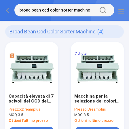
Broad Bean Ccd Color Sorter Machine
(4)
Capacità elevata di 7
Macchina per la
scivoli del CCD del
selezione dei colori
selezionatore
dei chicchi di soia e
Prezzo:
Dreamplus
Prezzo:
Dreamplus
intelligente di colore
di caffè 7 cascata
MOQ:
3-5
MOQ:
3-5
per i semi
448 canali
Ottieni l'ultimo prezzo
Ottieni l'ultimo prezzo