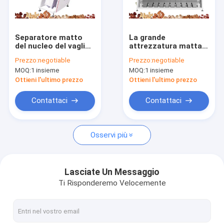
Giro della fabbrica
Controllo di qualità
Separatore matto
La grande
del nucleo del vaglio
attrezzatura matta
Contattici
della noce del CCD di
elettronica AC220V
Prezzo:
negotiable
Prezzo:
negotiable
MINI Optical
50Hz del
MOQ:
1 insieme
MOQ:
1 insieme
selezionatore di
Notizie
colore ha aumentato
Ottieni l'ultimo prezzo
Ottieni l'ultimo prezzo
la capacità di
lavorazione
Richieda una citazione
Contattaci
Contattaci
Osservi più
Mini Color Sorter
Selezionatore di colore del riso
Lasciate Un Messaggio
Ti Risponderemo Velocemente
Selezionatore di colore del grano
Bean Color Sorter