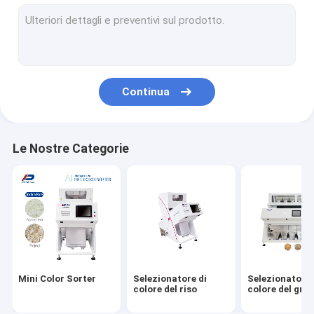
Selezionatore di colore del grano
Selezionatore di colore di cereale
Selezionatore matto di colore
Continua
Selezionatore di colore dei semi
Macchina del selezionatore di colore del CCD
Le Nostre Categorie
Vaglio di verdure
Vaglio di plastica
Selezionatore di colore del minerale metallifero
Vaglio di vetro
Mini Color Sorter
Selezionatore di
Selezionatore 
Selezionatore di colore del metallo
colore del riso
colore del gra