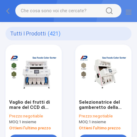
Tutti I Prodotti
(421)
Vaglio dei frutti di
Selezionatrice del
mare del CCD di
gamberetto della
colore del
macchina del
Prezzo:
negotiable
Prezzo:
negotiable
selezionatore del
selezionatore di
MOQ:
1 insieme
MOQ:
1 insieme
gamberetto ottico
colore del CCD di alta
della macchina
precisione
Ottieni l'ultimo prezzo
Ottieni l'ultimo prezzo