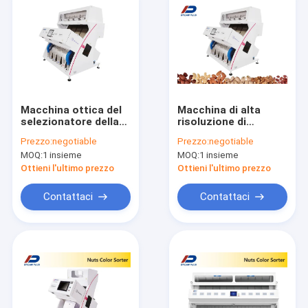
Macchina ottica del
Macchina di alta
selezionatore della
risoluzione di
cipolla del
dell'arachide
Prezzo:
negotiable
Prezzo:
negotiable
selezionatore di
dell'anacardio del
MOQ:
1 insieme
MOQ:
1 insieme
colore del grano una
vaglio dell'arachide
garanzia di anno
Ottieni l'ultimo prezzo
Ottieni l'ultimo prezzo
Contattaci
Contattaci
Casa
Prodotti
Circa noi