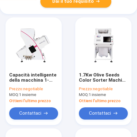
Dai il tuo requisito
Capacità intelligente
1.7Kw Olive Seeds
della macchina 1-
Color Sorter Machine
2ton del separatore
con accuratezza
Prezzo:
negotiable
Prezzo:
negotiable
del riso del
99,9%
MOQ:
1 insieme
MOQ:
1 insieme
selezionatore di
colore della
Ottieni l'ultimo prezzo
Ottieni l'ultimo prezzo
telecamera CCD
Contattaci
Contattaci