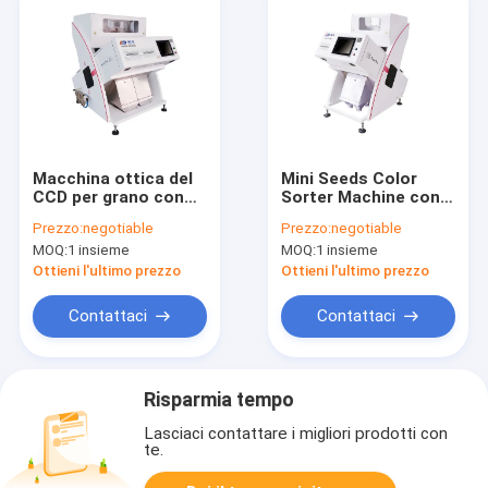
Macchina ottica del
Mini Seeds Color
CCD per grano con
Sorter Machine con
capacità di
alta accuratezza di
Prezzo:
negotiable
Prezzo:
negotiable
lavorazione
separazione
MOQ:
1 insieme
MOQ:
1 insieme
aumentata
Ottieni l'ultimo prezzo
Ottieni l'ultimo prezzo
Contattaci
Contattaci
Risparmia tempo
Lasciaci contattare i migliori prodotti con
te.