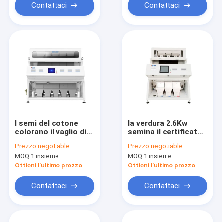
Contattaci
Contattaci
I semi del cotone
la verdura 2.6Kw
colorano il vaglio di
semina il certificato
colore automatico
agricolo del CE della
Prezzo:
negotiable
Prezzo:
negotiable
del selezionatore
macchina del
MOQ:
1 insieme
MOQ:
1 insieme
3Kw
selezionatore di
colore
Ottieni l'ultimo prezzo
Ottieni l'ultimo prezzo
Contattaci
Contattaci