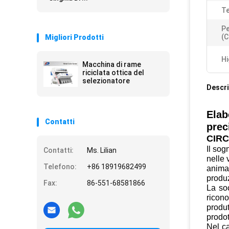
Te
P
(c
Migliori Prodotti
Hi
Macchina di rame
riciclata ottica del
selezionatore
Descri
Elab
Contatti
prec
CIRC
Il sog
Contatti:
Ms. Lilian
nelle 
Telefono:
+86 18919682499
animal
produz
Fax:
86-551-68581866
La soc
ricono
produt
prodot
Nel ca