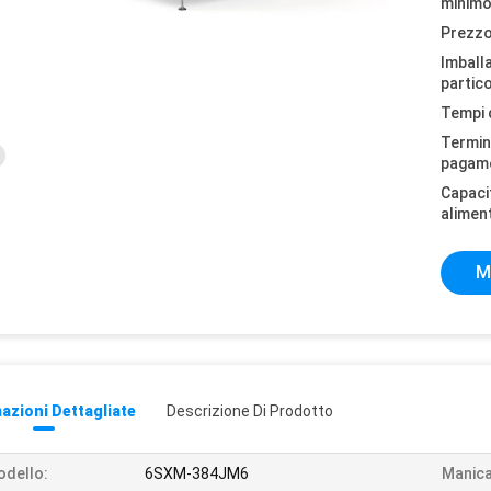
minimo
Prezzo
Imball
partico
Tempi 
Termini
pagam
Capaci
alimen
M
azioni Dettagliate
Descrizione Di Prodotto
dello:
6SXM-384JM6
Manica