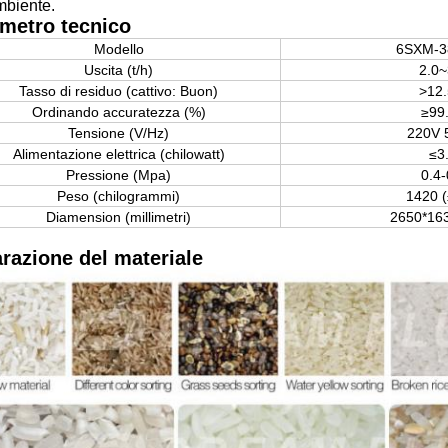
mbiente.
metro tecnico
Modello
6SXM-3
Uscita (t/h)
2.0~
Tasso di residuo (cattivo: Buon)
>12.
Ordinando accuratezza (%)
≥99
Tensione (V/Hz)
220V 
Alimentazione elettrica (chilowatt)
≤3
Pressione (Mpa)
0.4-
Peso (chilogrammi)
1420 
Diamension (millimetri)
2650*16
razione del materiale