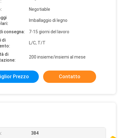
:
:
Negotiable
aggi
Imballaggio di legno
lari:
di consegna:
7-15 giorni del lavoro
 di
L/C, T/T
ento:
tà di
200 insieme/insiemi al mese
tazione:
iglior Prezzo
Contatto
:
384