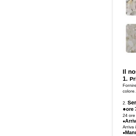
Il n
1.
Pr
Fornire
colore.
Ser
2.
●
ore 
24 ore 
Arri
●
Arriva 
Manu
●