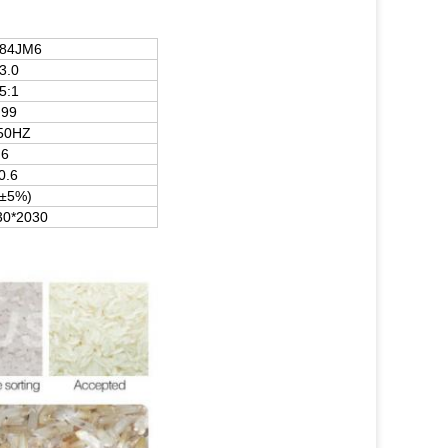
84JM6
3.0
5:1
.99
50HZ
.6
0.6
(±5%)
30*2030