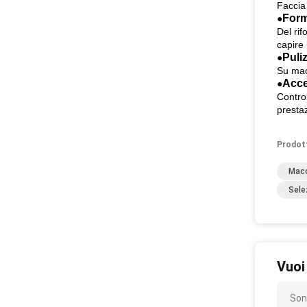
Faccia
Form
●
Del ri
capire
Puliz
●
Su macc
Acce
●
Control
presta
Prodot
Macc
Sele
Vuoi
Son