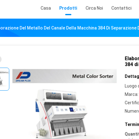
Casa
Prodotti
Circa Noi
Contattici
orazione Del Metallo Del Canale Della Macchina 384 Di Separazione D
Elabor
384 di
Dettagl
Luogo d
Marca:
Certifi
Numero
Termin
Quantit