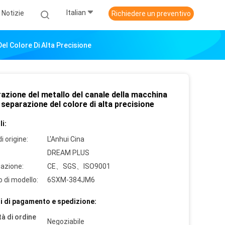
Italian
Notizie
Richiedere un preventivo
el Colore Di Alta Precisione
azione del metallo del canale della macchina
 separazione del colore di alta precisione
i:
i origine:
L'Anhui Cina
DREAM PLUS
cazione:
CE、SGS、ISO9001
 di modello:
6SXM-384JM6
i di pagamento e spedizione:
à di ordine
Negoziabile