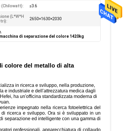
 (chilowatt):
≤3.6
ione (L*W*H
2650×1630×2030
tri):
e
,
macchina di separazione del colore 1420kg
i colore del metallo di alta
cializza in ricerca e sviluppo, nella produzione,
la e industriale e dell'attrezzatura medica dagli
 Hefei, ha un'officina standardizzata moderna di
yuan.
rienze impegnato nella ricerca fotoelettrica del
 di ricerca e sviluppo. Ora si è sviluppato in un
 di separazione ed intelligente con una gamma di
ratori professionali, apparecchiatura di collaudo