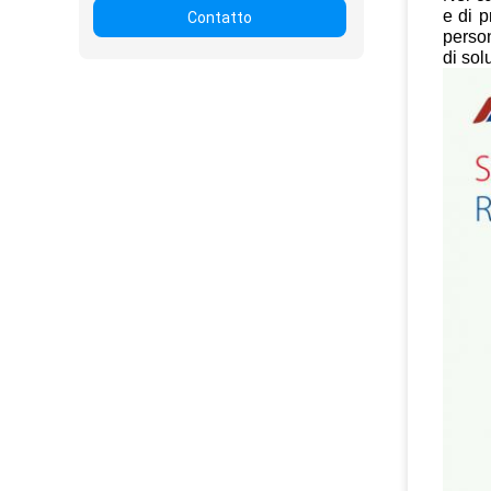
e di p
Contatto
person
di sol