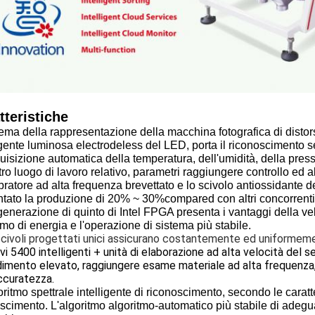
tteristiche
ema della rappresentazione della macchina fotografica di distorsi
gente luminosa electrodeless del LED, porta il riconoscimento s
uisizione automatica della temperatura, dell'umidità, della press
ltro luogo di lavoro relativo, parametri raggiungere controllo ed
vibratore ad alta frequenza brevettato e lo scivolo antiossidant
tato la produzione di 20% ~ 30%compared con altri concorrenti
generazione di quinto di Intel FPGA presenta i vantaggi della ve
o di energia e l'operazione di sistema più stabile.
 scivoli progettati unici assicurano costantemente ed uniformemen
i 5400 intelligenti + unità di elaborazione ad alta velocità del
dimento elevato, raggiungere esame materiale ad alta frequenza, co
ccuratezza.
ritmo spettrale intelligente di riconoscimento, secondo le caratter
scimento. L'algoritmo algoritmo-automatico più stabile di adegu