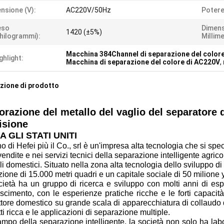
nsione (V):
AC220V/50Hz
Potere
eso
Dimens
1420 (±5%)
hilogrammi):
Millime
Macchina 384Channel di separazione del color
ghlight:
Macchina di separazione del colore di AC220V
,
zione di prodotto
orazione del metallo del vaglio del separatore d
isione
A GLI STATI UNITI
no di Hefei più il Co., srl è un'impresa alta tecnologia che si spe
vendite e nei servizi tecnici della separazione intelligente agrico
i domestici. Situato nella zona alta tecnologia dello sviluppo di
ione di 15.000 metri quadri e un capitale sociale di 50 milione 
ietà ha un gruppo di ricerca e sviluppo con molti anni di espe
scimento, con le esperienze pratiche ricche e le forti capacità
tore domestico su grande scala di apparecchiatura di collaudo
ti ricca e le applicazioni di separazione multiple.
mpo della separazione intelligente, la società non solo ha labo