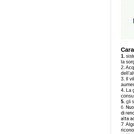
Cara
1.
sist
la sor
2. Acq
dell'a
3. Il 
aumen
4. La 
consum
gli
5.
6.
Nuov
di ren
alta a
7.
Algo
ricono