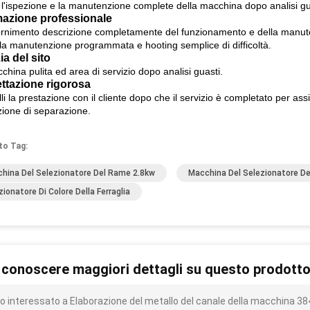
 l'ispezione e la manutenzione complete della macchina dopo analisi gua
azione professionale
fornimento descrizione completamente del funzionamento e della manuten
 la manutenzione programmata e hooting semplice di difficoltà.
ia del sito
hina pulita ed area di servizio dopo analisi guasti.
ttazione rigorosa
li la prestazione con il cliente dopo che il servizio è completato per as
zione di separazione.
to Tag:
hina Del Selezionatore Del Rame 2.8kw
Macchina Del Selezionatore D
zionatore Di Colore Della Ferraglia
 conoscere maggiori dettagli su questo prodott
o interessato a Elaborazione del metallo del canale della macchina 384 