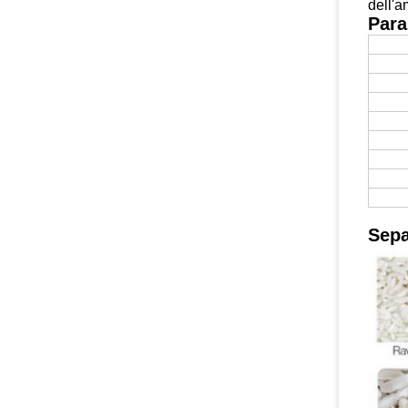
dell'a
Para
Sepa