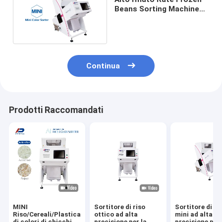
Beans Sorting Machine
con assistenza a
distanza
Continua
Prodotti Raccomandati
MINI
Sortitore di riso
Sortitore di co
Riso/Cereali/Plastica/Sortitore
ottico ad alta
mini ad alta
di colori di chicchi di
precisione per la
precisione per 