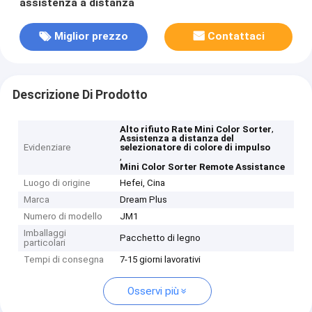
assistenza a distanza
Miglior prezzo
Contattaci
Descrizione Di Prodotto
,
Alto rifiuto Rate Mini Color Sorter
Assistenza a distanza del
Evidenziare
selezionatore di colore di impulso
,
Mini Color Sorter Remote Assistance
Luogo di origine
Hefei, Cina
Marca
Dream Plus
Numero di modello
JM1
Imballaggi
Pacchetto di legno
particolari
Tempi di consegna
7-15 giorni lavorativi
Osservi più