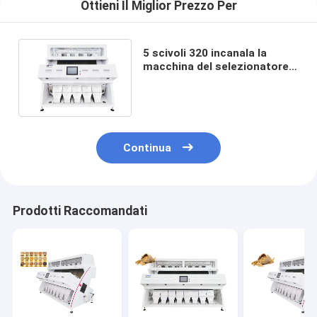
Ottieni Il Miglior Prezzo Per
5 scivoli 320 incanala la
macchina del selezionatore
di colore del grano del grano
del cereale del CCD RGB
Continua
Prodotti Raccomandati