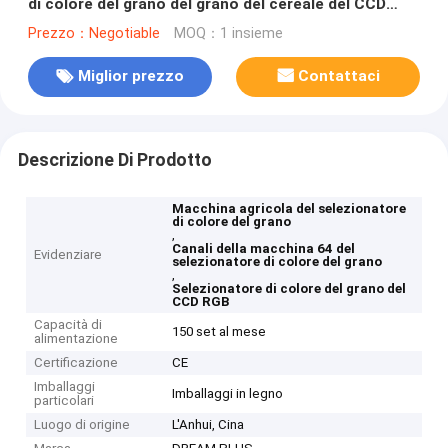
di colore del grano del grano del cereale del CCD
RGB
Prezzo：Negotiable
MOQ：1 insieme
Miglior prezzo
Contattaci
Descrizione Di Prodotto
Macchina agricola del selezionatore
di colore del grano
,
Canali della macchina 64 del
Evidenziare
selezionatore di colore del grano
,
Selezionatore di colore del grano del
CCD RGB
Capacità di
150 set al mese
alimentazione
Certificazione
CE
Imballaggi
Imballaggi in legno
particolari
Luogo di origine
L'Anhui, Cina