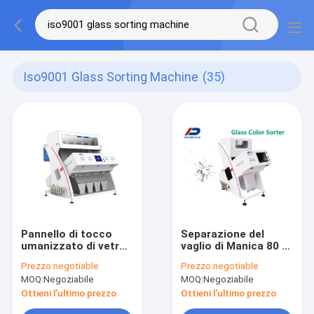
Iso9001 Glass Sorting Machine
(35)
Pannello di tocco
Separazione del
umanizzato di vetro
vaglio di Manica 80 e
del vaglio ISO9001
rimozione di vetro
Prezzo:
negotiable
Prezzo:
negotiable
per i cocci di vetro
dell'agente
MOQ:
Negoziabile
MOQ:
Negoziabile
inquinante
Ottieni l'ultimo prezzo
Ottieni l'ultimo prezzo