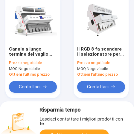
Canale a lungo
Il RGB 8 fa scendere
termine del vaglio
il selezionatore per
448 di vetro della
mezzo di uno scivolo
Prezzo:
negotiable
Prezzo:
negotiable
garanzia con la
di vetro di colore per
MOQ:
Negoziabile
MOQ:
Negoziabile
telecamera CCD
la separazione di
vetro/che ricicla
Ottieni l'ultimo prezzo
Ottieni l'ultimo prezzo
Contattaci
Contattaci
Risparmia tempo
Lasciaci contattare i migliori prodotti con
te.