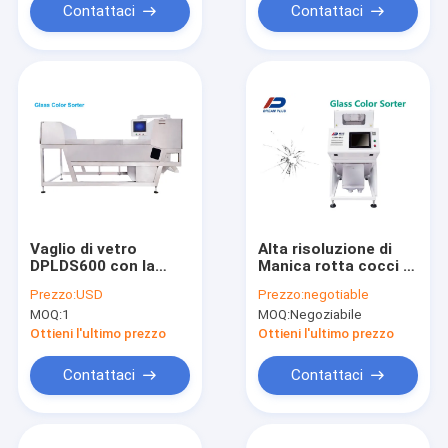
Contattaci
Contattaci
Vaglio di vetro
Alta risoluzione di
DPLDS600 con la
Manica rotta cocci di
cinghia infrangibile
vetro del vaglio 64 di
Prezzo:
USD
Prezzo:
negotiable
vetro
MOQ:
1
MOQ:
Negoziabile
Ottieni l'ultimo prezzo
Ottieni l'ultimo prezzo
Contattaci
Contattaci