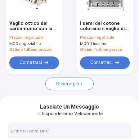
Giro della fabbrica
Controllo di qualità
Vaglio ottico del
I semi del cotone
cardamomo con la
colorano il vaglio di
Contattici
separazione di forma
colore automatico
Prezzo:
negotiable
Prezzo:
negotiable
e di dimensione
del selezionatore
MOQ:
negoziabile
MOQ:
1 insieme
3Kw
Notizie
Ottieni l'ultimo prezzo
Ottieni l'ultimo prezzo
Richieda una citazione
Contattaci
Contattaci
Osservi più
Mini Color Sorter
Selezionatore di colore del riso
Lasciate Un Messaggio
Ti Risponderemo Velocemente
Selezionatore di colore del grano
Bean Color Sorter