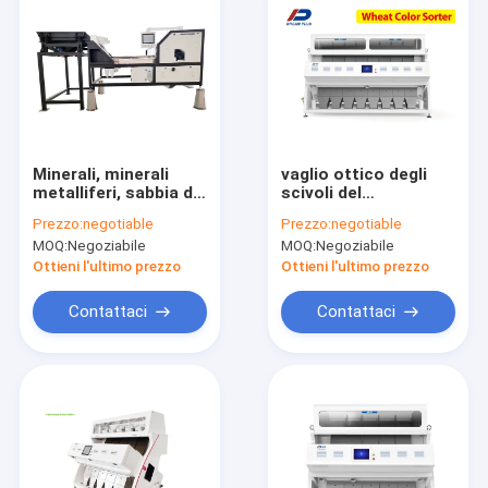
Minerali, minerali
vaglio ottico degli
metalliferi, sabbia del
scivoli del
quarzo, vaglio 10t/h
selezionatore 8 di
Prezzo:
negotiable
Prezzo:
negotiable
di colore dell'ematite
colore del grano
MOQ:
Negoziabile
MOQ:
Negoziabile
4.0t/h-5.0t/h
Ottieni l'ultimo prezzo
Ottieni l'ultimo prezzo
Contattaci
Contattaci
Casa
Prodotti
Circa noi