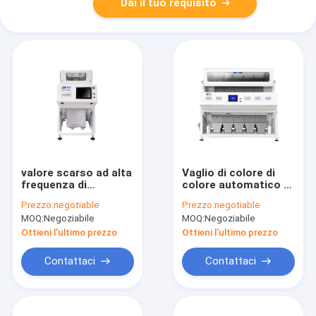
Dai il tuo requisito
valore scarso ad alta
Vaglio di colore di
frequenza di
colore automatico di
separazione di vetro
vetro
Prezzo:
negotiable
Prezzo:
negotiable
del consumo
multifunzionale del
MOQ:
Negoziabile
MOQ:
Negoziabile
dell'attrezzatura di
selezionatore
96 canali
Ottieni l'ultimo prezzo
Ottieni l'ultimo prezzo
Contattaci
Contattaci