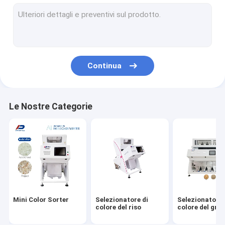
Selezionatore di colore del grano
Selezionatore di colore di cereale
Selezionatore matto di colore
Continua
Selezionatore di colore dei semi
Macchina del selezionatore di colore del CCD
Le Nostre Categorie
Vaglio di verdure
Vaglio di plastica
Selezionatore di colore del minerale metallifero
Vaglio di vetro
Mini Color Sorter
Selezionatore di
Selezionatore 
Selezionatore di colore del metallo
colore del riso
colore del gra